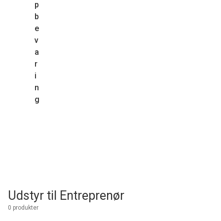
p
b
e
v
a
r
i
n
g
Udstyr til Entreprenør
0 produkter