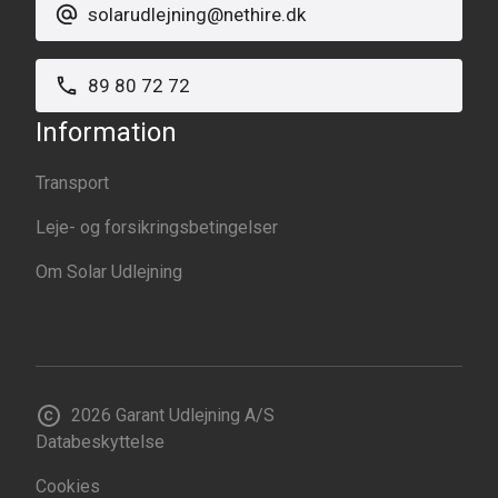
solarudlejning@nethire.dk
89 80 72 72
Information
Transport
Leje- og forsikringsbetingelser
Om Solar Udlejning
2026
Garant Udlejning A/S
Databeskyttelse
Cookies