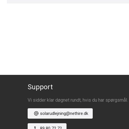
Support
Vi sidder klar døgnet rundt, hvis du har spørgsmål.
solarudlejning@nethire.dk
89 80 72 72