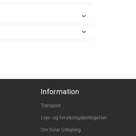
Information
Transport
Leje- og forsikringsbetingelser
Om Solar Udlejning