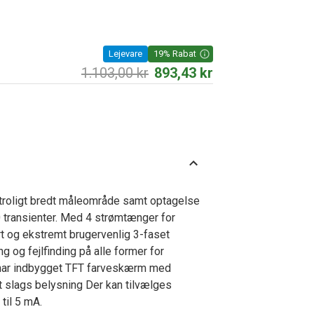
Lejevare
19% Rabat
1.103,00 kr
893,43 kr
troligt bredt måleområde samt optagelse
0 transienter. Med 4 strømtænger for
t og ekstremt brugervenlig 3-faset
g og fejlfinding på alle former for
et har indbygget TFT farveskærm med
alt slags belysning Der kan tilvælges
til 5 mA.