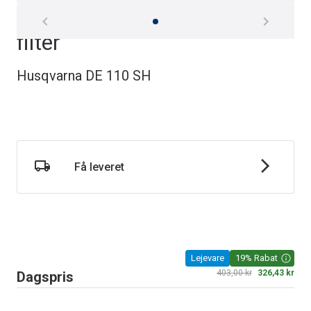
Materialesug 230 volt HEPA
filter
Husqvarna DE 110 SH
Få leveret
Lejevare
19% Rabat
403,00 kr
326,43 kr
Dagspris