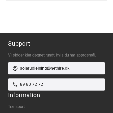
Support
Vi sidder klar døgnet rundt, hvis du har spørgsmål.
solarudlejning@nethire.dk
89 80 72 72
Information
Transport