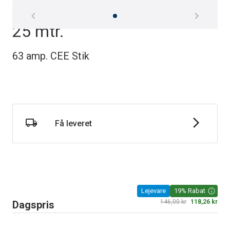
El-kabel 400 v 63 amp. 20-
25 mtr.
63 amp. CEE Stik
Få leveret
Lejevare
19% Rabat
146,00 kr
118,26 kr
Dagspris