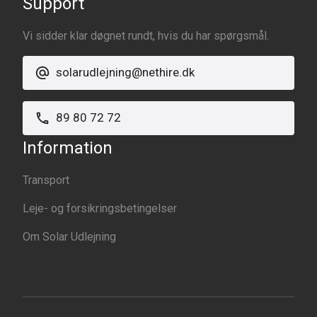
Support
Vi sidder klar døgnet rundt, hvis du har spørgsmål.
solarudlejning@nethire.dk
89 80 72 72
Information
Transport
Leje- og forsikringsbetingelser
Om Solar Udlejning