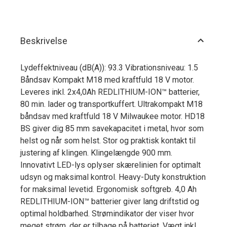
Beskrivelse
Lydeffektniveau (dB(A)): 93.3 Vibrationsniveau: 1.5
Båndsav Kompakt M18 med kraftfuld 18 V motor.
Leveres inkl. 2x4,0Ah REDLITHIUM-ION™ batterier,
80 min. lader og transportkuffert. Ultrakompakt M18
båndsav med kraftfuld 18 V Milwaukee motor. HD18
BS giver dig 85 mm savekapacitet i metal, hvor som
helst og når som helst. Stor og praktisk kontakt til
justering af klingen. Klingelængde 900 mm.
Innovativt LED-lys oplyser skærelinien for optimalt
udsyn og maksimal kontrol. Heavy-Duty konstruktion
for maksimal levetid. Ergonomisk softgreb. 4,0 Ah
REDLITHIUM-ION™ batterier giver lang driftstid og
optimal holdbarhed. Strømindikator der viser hvor
meget strøm, der er tilbage på batteriet. Vægt inkl.