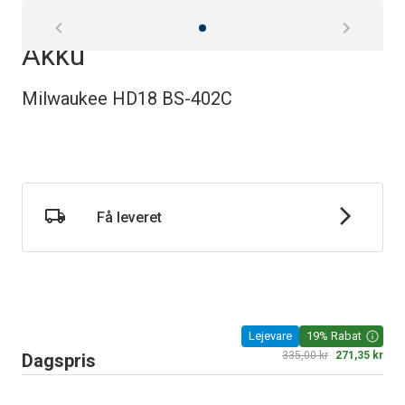
Båndsav håndholdt 18V
Akku
Milwaukee HD18 BS-402C
Få leveret
Lejevare
19% Rabat
335,00 kr
271,35 kr
Dagspris