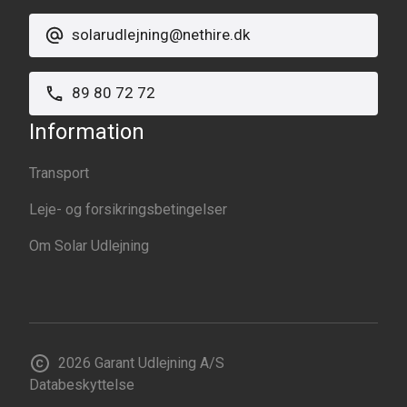
solarudlejning@nethire.dk
89 80 72 72
Information
Transport
Leje- og forsikringsbetingelser
Om Solar Udlejning
2026
Garant Udlejning A/S
Databeskyttelse