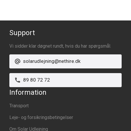
Support
Vi sidder klar døgnet rundt, hvis du har spørgsmål.
solarudlejning@nethire.dk
89 80 72 72
Information
Transport
Leje- og forsikringsbetingelser
Om Solar Udlejning