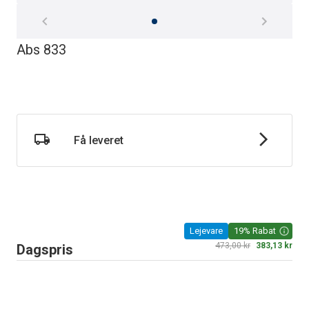
Gulvsliber 230 V (ABS)
Abs 833
Få leveret
Lejevare
19% Rabat
473,00 kr
383,13 kr
Dagspris