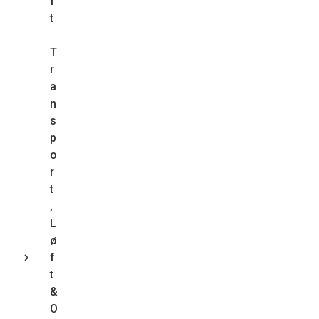
f
t
T
r
a
n
s
p
o
r
t
,
L
ø
f
t
&
O