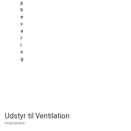
p
b
e
v
a
r
i
n
g
Udstyr til Ventilation
64 produkter