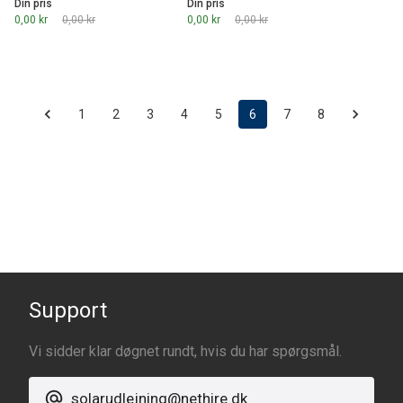
Din pris
Din pris
0,00 kr
0,00 kr
0,00 kr
0,00 kr
1
2
3
4
5
6
7
8
Support
Vi sidder klar døgnet rundt, hvis du har spørgsmål.
solarudlejning@nethire.dk