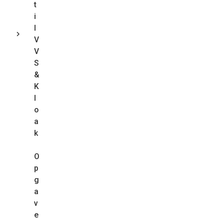
t
i
l
V
V
S
&
K
l
o
a
k
O
p
g
a
v
e