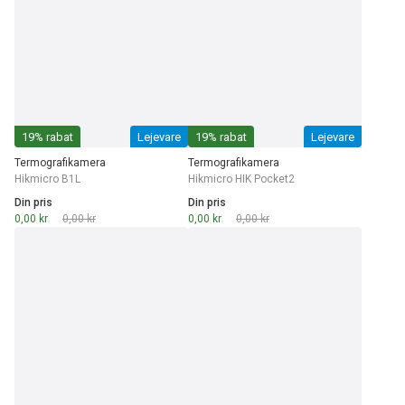
19% rabat
Lejevare
19% rabat
Lejevare
Termografikamera
Termografikamera
Hikmicro B1L
Hikmicro HIK Pocket2
Din pris
Din pris
0,00 kr
0,00 kr
0,00 kr
0,00 kr