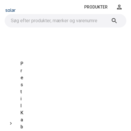
PRODUKTER
P
r
e
s
t
i
l
K
a
b