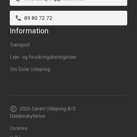
89 80 72 72
Information
Transport
Leje- og forsikringsbetingelser
Om Solar Udlejning
2026
Garant Udlejning A/S
Databeskyttelse
Cookies
v1.19.2