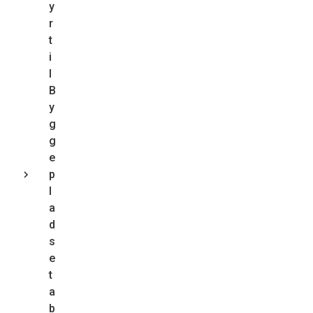
y
r
t
i
l
B
y
g
g
e
p
l
a
d
s
e
t
a
b