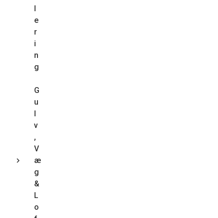
l
e
r
i
n
g
G
u
l
v
,
V
æ
g
&
L
o