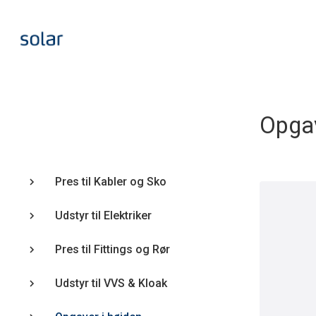
Opgav
Pres til Kabler og Sko
Udstyr til Elektriker
Pres til Fittings og Rør
Udstyr til VVS & Kloak