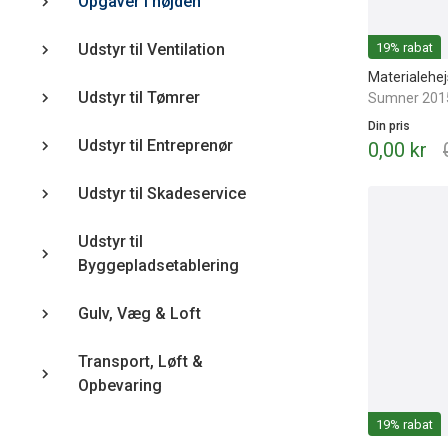
Opgaver i højden
19% rabat
Udstyr til Ventilation
Materialehej
Udstyr til Tømrer
Sumner 201
Din pris
Udstyr til Entreprenør
0,00 kr
Udstyr til Skadeservice
Udstyr til
Byggepladsetablering
Gulv, Væg & Loft
Transport, Løft &
Opbevaring
19% rabat