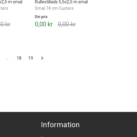
5x2,5 m smal
Rullestillads 5,5x2,5 m smal
ters
Smal 74 cm Custers
Din pris
00 kr
0,00 kr
0,00 kr
…
18
19
Information