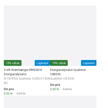
19% rabat
Lejevare
19% rabat
Lejevare
4 stk Strømtænger MN93A til
Energianalysator Qualistar
Energianalysator
CA8336
til CA 833x Qualistar. 0,005-5-100A
Qualistar CA 8336
AC
Din pris
Din pris
0,00 kr
0,00 kr
0,00 kr
0,00 kr