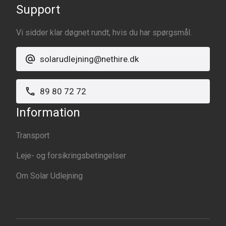
Support
Vi sidder klar døgnet rundt, hvis du har spørgsmål.
solarudlejning@nethire.dk
89 80 72 72
Information
Transport
Leje- og forsikringsbetingelser
Om Solar Udlejning