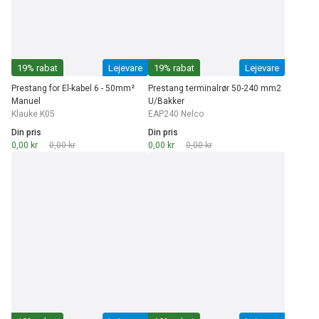
19% rabat
Lejevare
19% rabat
Lejevare
Prestang for El-kabel 6 - 50mm²
Prestang terminalrør 50-240 mm2
Manuel
U/Bakker
Klauke K05
EAP240 Nelco
Din pris
Din pris
0,00 kr
0,00 kr
0,00 kr
0,00 kr