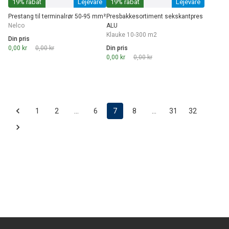
19% rabat
Lejevare
19% rabat
Lejevare
Prestang til terminalrør 50-95 mm²
Presbakkesortiment sekskantpres
Nelco
ALU
Klauke 10-300 m2
Din pris
0,00 kr
0,00 kr
Din pris
0,00 kr
0,00 kr
1
2
…
6
7
8
…
31
32