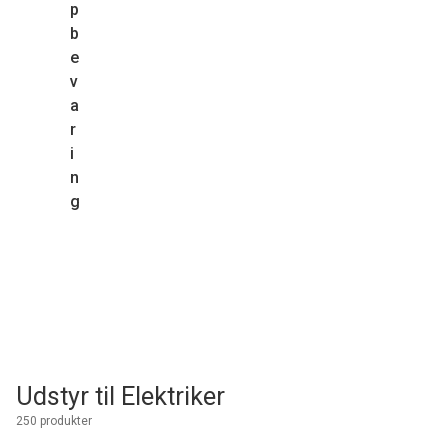
p
b
e
v
a
r
i
n
g
Udstyr til Elektriker
250 produkter