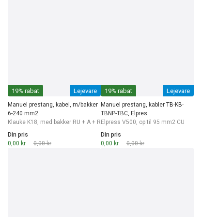
19% rabat
Lejevare
19% rabat
Lejevare
Manuel prestang, kabel, m/bakker
Manuel prestang, kabler TB-KB-
6-240 mm2
TBNP-TBC, Elpres
Klauke K18, med bakker RU + A + R
Elpress V500, op til 95 mm2 CU
Din pris
Din pris
0,00 kr
0,00 kr
0,00 kr
0,00 kr